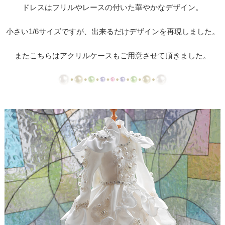
【ドレスリメイク】ミカドサテンのベビードレスⅠ
ドレスはフリルやレースの付いた華やかなデザイン。
【ドレスリメイク】ミカドサテンのベビードレスⅡ
小さい1/6サイズですが、出来るだけデザインを再現しました。
【ドレスリメイク】レースとチュールのふんわりベ
またこちらはアクリルケースもご用意させて頂きました。
ビードレス
【ドレスリメイク】カラードレスリメイクのベビー
ドレス
【ドレスリメイク】体重ベアドレスとバッグ
【ドレスリメイク】お花のアクセサリーボックス
【ドレス・タキシードリメイク】フレーム型ミニチ
ュアと日傘
【ドレスリメイク】スカートとショールとコサージ
ュ