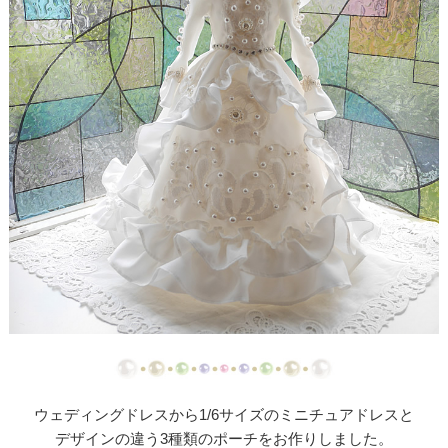
【ドレスリメイク】ストライプスカートのベビード
レス
【ドレスリメイク】フラワーモチーフのポーチ＆ク
ッションカバー
【ドレスリメイク】ふわふわオーバースカートのツ
ーウェイベビードレス
【ドレスリメイク】ベビードレス＆お宮参りケープ
【ドレスリメイク】ママとお揃いリボンのベビード
レス
【ドレス＆ベールリメイク】ラブリーリボンのベビ
ードレス
【ドレスリメイク】ふんわりチュールのベビードレ
ウェディングドレスから1/6サイズのミニチュアドレスと
ス
デザインの違う3種類のポーチをお作りしました。