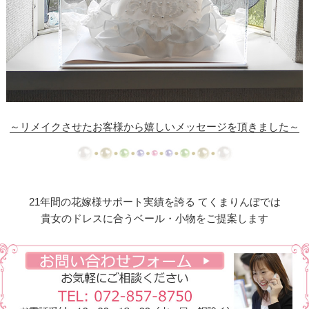
【ドレスリメイク】総レーススカートのオーバード
レス
【ドレスリメイク】オーガンジーレースの華やかベ
ビードレス
【ドレスリメイク】ふくさとベビーヘッドリボン
～リメイクさせたお客様から嬉しいメッセージを頂きました～
【ドレスリメイク】レース使いのベビードレス＆ス
タイ
【ドレスリメイク】総レースのお宮参りケープ
21年間の花嫁様サポート実績を誇る てくまりんぼでは
【ドレスリメイク】ベビーベスト＆オーバースカー
貴女のドレスに合うベール・小物をご提案します
ト
【ドレスリメイク】アシメトリーなレース使いのミ
ニチュアドレス