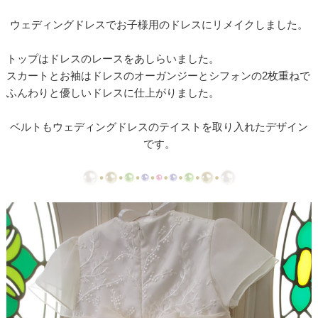
【ドレスリメイク】ミカドサテンのベビードレスⅠ
ウェディングドレスでお子様用のドレスにリメイクしました。
【ドレスリメイク】ミカドサテンのベビードレスⅡ
トップはドレスのレースをあしらいました。
【ドレスリメイク】レースとチュールのふんわりベ
スカートとお袖はドレスのオーガンジーとシフォンの2枚重ねで
ビードレス
ふんわりと優しいドレスに仕上がりました。
【ドレスリメイク】カラードレスリメイクのベビー
ベルトもウェディングドレスのテイストを取り入れたデザイン
ドレス
です。
【ドレスリメイク】体重ベアドレスとバッグ
【ドレスリメイク】お花のアクセサリーボックス
【ドレス・タキシードリメイク】フレーム型ミニチ
ュアと日傘
【ドレスリメイク】スカートとショールとコサージ
ュ