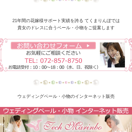
【ドレスリメイク】総レーススカートのオーバード
レス
21年間の花嫁様サポート実績を誇る てくまりんぼでは
【ドレスリメイク】オーガンジーレースの華やかベ
貴女のドレスに合うベール・小物をご提案します
ビードレス
【ドレスリメイク】ふくさとベビーヘッドリボン
【ドレスリメイク】レース使いのベビードレス＆ス
タイ
【ドレスリメイク】総レースのお宮参りケープ
【ドレスリメイク】ベビーベスト＆オーバースカー
ウェディングベール・小物のインターネット販売
ト
【ドレスリメイク】アシメトリーなレース使いのミ
ニチュアドレス