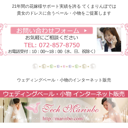
ド
21年間の花嫁様サポート実績を誇る てくまりんぼでは
貴女のドレスに合うベール・小物をご提案します
【ドレスリメイク】シフォンオーガンジーのベビー
ドレス
【ドレスリメイク】フリルとレースの幸せベビード
レス
【ドレスリメイク】ラッフルフリルのベビードレス
【ドレスリメイク】ピンクフリルのベビードレス
ウェディングベール・小物のインターネット販売
【ドレスリメイク】豪華レースのベビードレス＆お
くるみ
【ドレスリメイク】3世代をつなぐベビードレス
【ドレスリメイク】ベスト付きのタキシード風ベビ
ードレス