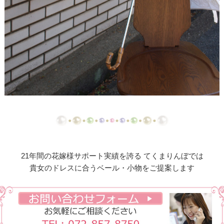
【ドレスリメイク】3段フリルのベビーフォーマルド
レス
【ドレスリメイク】セーラーカラーと帽子のベビー
ドレス
【ドレスリメイク】エレガントレース使いのフォー
マルベビードレス
【ドレスリメイク】お揃いベストのベビーとくまち
ゃん
【ドレスリメイク】ハワイアンベアのウェディング
21年間の花嫁様サポート実績を誇る てくまりんぼでは
ドレス
貴女のドレスに合うベール・小物をご提案します
【ドレスリメイク】華やかレースのフォーマルベビ
ードレスとスタイ