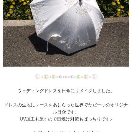
【ドレスリメイク】ストライプスカートのベビード
レス
【ドレスリメイク】フラワーモチーフのポーチ＆ク
ッションカバー
【ドレスリメイク】ふわふわオーバースカートのツ
ーウェイベビードレス
【ドレスリメイク】ベビードレス＆お宮参りケープ
【ドレスリメイク】ママとお揃いリボンのベビード
レス
ウェディングドレスを日傘にリメイクしました。
【ドレス＆ベールリメイク】ラブリーリボンのベビ
ードレス
ドレスの生地にレースをあしらった世界でただ一つのオリジナ
ル日傘です。
【ドレスリメイク】ふんわりチュールのベビードレ
UV加工も施すので日焼け対策もばっちりです♪
ス