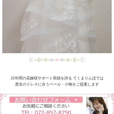
ド
【ドレスリメイク】シフォンオーガンジーのベビー
ドレス
【ドレスリメイク】フリルとレースの幸せベビード
レス
【ドレスリメイク】ラッフルフリルのベビードレス
【ドレスリメイク】ピンクフリルのベビードレス
【ドレスリメイク】豪華レースのベビードレス＆お
くるみ
21年間の花嫁様サポート実績を誇る てくまりんぼでは
貴女のドレスに合うベール・小物をご提案します
【ドレスリメイク】3世代をつなぐベビードレス
【ドレスリメイク】ベスト付きのタキシード風ベビ
ードレス