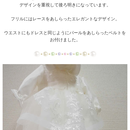
【ドレスリメイク】ミカドサテンのベビードレスⅠ
デザインを重視して後ろ明きになっています。
【ドレスリメイク】ミカドサテンのベビードレスⅡ
フリルにはレースをあしらったエレガントなデザイン。
【ドレスリメイク】レースとチュールのふんわりベ
ウエストにもドレスと同じようにパールをあしらったベルトを
ビードレス
お付けました。
【ドレスリメイク】カラードレスリメイクのベビー
ドレス
【ドレスリメイク】体重ベアドレスとバッグ
【ドレスリメイク】お花のアクセサリーボックス
【ドレス・タキシードリメイク】フレーム型ミニチ
ュアと日傘
【ドレスリメイク】スカートとショールとコサージ
ュ