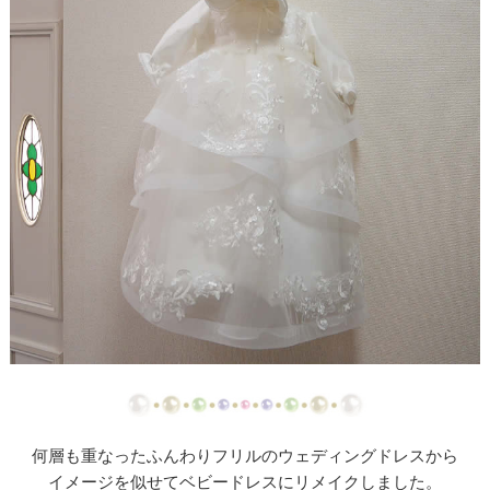
【ドレスリメイク】ストライプスカートのベビード
レス
【ドレスリメイク】フラワーモチーフのポーチ＆ク
ッションカバー
【ドレスリメイク】ふわふわオーバースカートのツ
ーウェイベビードレス
【ドレスリメイク】ベビードレス＆お宮参りケープ
【ドレスリメイク】ママとお揃いリボンのベビード
レス
【ドレス＆ベールリメイク】ラブリーリボンのベビ
ードレス
【ドレスリメイク】ふんわりチュールのベビードレ
ス
何層も重なったふんわりフリルのウェディングドレスから
イメージを似せてベビードレスにリメイクしました。