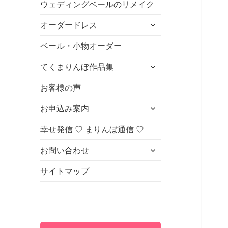
ウェディングベールのリメイク
ュ
を
ー
展
サ
オーダードレス
を
開
ブ
展
メ
ベール・小物オーダー
開
ニ
サ
てくまりんぼ作品集
ュ
ブ
ー
メ
お客様の声
を
ニ
展
サ
お申込み案内
ュ
開
ブ
ー
メ
幸せ発信 ♡ まりんぼ通信 ♡
を
ニ
展
サ
お問い合わせ
ュ
開
ブ
ー
メ
サイトマップ
を
ニ
展
ュ
開
ー
を