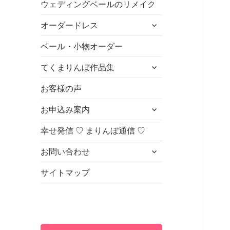
ウェディングベールのリメイク
ュ
を
ー
展
サ
オーダードレス
を
開
ブ
展
メ
ベール・小物オーダー
開
ニ
サ
てくまりんぼ作品集
ュ
ブ
ー
メ
お客様の声
を
ニ
展
サ
お申込み案内
ュ
開
ブ
ー
メ
幸せ発信 ♡ まりんぼ通信 ♡
を
ニ
展
サ
お問い合わせ
ュ
開
ブ
ー
メ
サイトマップ
を
ニ
展
ュ
開
ー
を