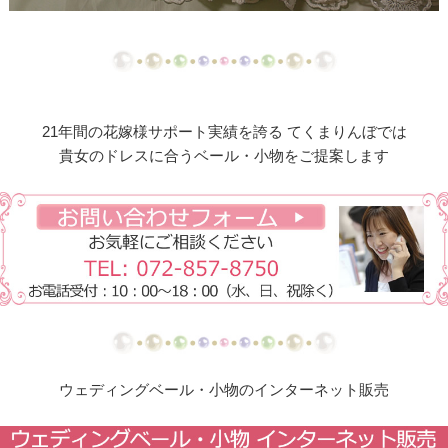
【ドレスリメイク】総レーススカートのオーバード
レス
【ドレスリメイク】オーガンジーレースの華やかベ
ビードレス
21年間の花嫁様サポート実績を誇る てくまりんぼでは
【ドレスリメイク】ふくさとベビーヘッドリボン
貴女のドレスに合うベール・小物をご提案します
【ドレスリメイク】レース使いのベビードレス＆ス
タイ
【ドレスリメイク】総レースのお宮参りケープ
【ドレスリメイク】ベビーベスト＆オーバースカー
ト
【ドレスリメイク】アシメトリーなレース使いのミ
ウェディングベール・小物のインターネット販売
ニチュアドレス