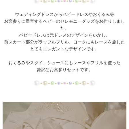
【ドレスリメイク】ミカドサテンのベビードレスⅠ
ウェディングドレスからベビードレスやおくるみ等
【ドレスリメイク】ミカドサテンのベビードレスⅡ
お宮参りに重宝するベビーのセレモニーグッズをお作りしまし
た。
【ドレスリメイク】レースとチュールのふんわりベ
ベビードレスは元ドレスのデザインをいかし、
ビードレス
前スカート部分がラッフルフリル、ヨークにもレースを施した
とてもエレガントなデザインです。
【ドレスリメイク】カラードレスリメイクのベビー
ドレス
おくるみやスタイ、シューズにもレースやフリルを使った
【ドレスリメイク】体重ベアドレスとバッグ
贅沢なお宮参りセットです。
【ドレスリメイク】お花のアクセサリーボックス
【ドレス・タキシードリメイク】フレーム型ミニチ
ュアと日傘
【ドレスリメイク】スカートとショールとコサージ
ュ