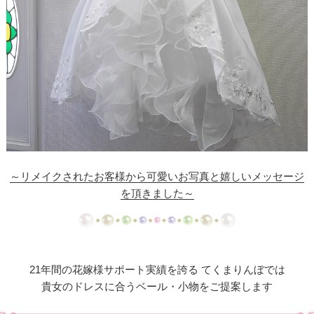
ド
【ドレスリメイク】シフォンオーガンジーのベビー
ドレス
【ドレスリメイク】フリルとレースの幸せベビード
レス
【ドレスリメイク】ラッフルフリルのベビードレス
【ドレスリメイク】ピンクフリルのベビードレス
～リメイクされたお客様から可愛いお写真と嬉しいメッセージ
を頂きました～
【ドレスリメイク】豪華レースのベビードレス＆お
くるみ
【ドレスリメイク】3世代をつなぐベビードレス
21年間の花嫁様サポート実績を誇る てくまりんぼでは
【ドレスリメイク】ベスト付きのタキシード風ベビ
貴女のドレスに合うベール・小物をご提案します
ードレス