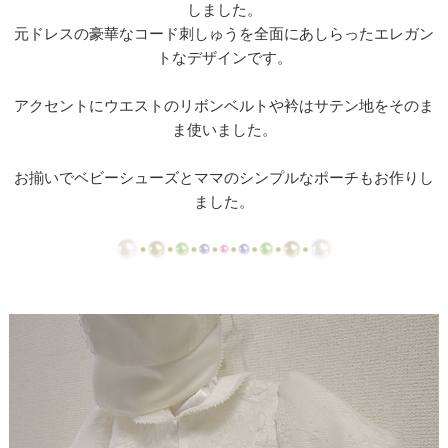
しました。
【ドレスリメイク】ミカドサテンのベビードレスⅠ
元ドレスの豪華なコード刺しゅうを全面にあしらったエレガン
【ドレスリメイク】ミカドサテンのベビードレスⅡ
トなデザインです。
【ドレスリメイク】レースとチュールのふんわりベ
アクセントにウエストのリボンベルトや衿はサテン地をそのま
ビードレス
ま使いました。
【ドレスリメイク】カラードレスリメイクのベビー
お揃いでベビーシューズとママのシンプルなポーチもお作りし
ドレス
ました。
【ドレスリメイク】体重ベアドレスとバッグ
【ドレスリメイク】お花のアクセサリーボックス
【ドレス・タキシードリメイク】フレーム型ミニチ
ュアと日傘
【ドレスリメイク】スカートとショールとコサージ
ュ