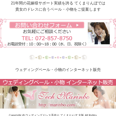
21年間の花嫁様サポート実績を誇る てくまりんぼでは
【ドレスリメイク】総レーススカートのオーバード
貴女のドレスに合うベール・小物をご提案します
レス
【ドレスリメイク】オーガンジーレースの華やかベ
ビードレス
【ドレスリメイク】ふくさとベビーヘッドリボン
【ドレスリメイク】レース使いのベビードレス＆ス
タイ
【ドレスリメイク】総レースのお宮参りケープ
ウェディングベール・小物のインターネット販売
【ドレスリメイク】ベビーベスト＆オーバースカー
ト
【ドレスリメイク】アシメトリーなレース使いのミ
ニチュアドレス
Copyright ©
ウェディングドレス手作り てくまりんぼ 大阪
All Rights