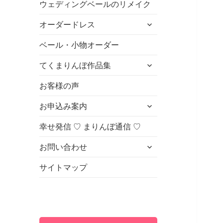
ウェディングベールのリメイク
ュ
を
ー
展
サ
オーダードレス
を
開
ブ
展
メ
ベール・小物オーダー
開
ニ
サ
てくまりんぼ作品集
ュ
ブ
ー
メ
お客様の声
を
ニ
展
サ
お申込み案内
ュ
開
ブ
ー
メ
幸せ発信 ♡ まりんぼ通信 ♡
を
ニ
展
サ
お問い合わせ
ュ
開
ブ
ー
メ
サイトマップ
を
ニ
展
ュ
開
ー
を