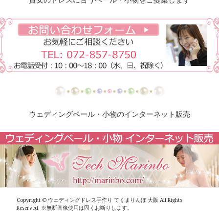
【ドレスリメイク】総レーススカートのオーバード
レス
【ドレスリメイク】オーガンジーレースの華やかベ
ビードレス
【ドレスリメイク】ふくさとベビーヘッドリボン
【ドレスリメイク】レース使いのベビードレス＆ス
タイ
ウェディングベール・小物のインターネット販売
【ドレスリメイク】総レースのお宮参りケープ
【ドレスリメイク】ベビーベスト＆オーバースカー
ト
【ドレスリメイク】アシメトリーなレース使いのミ
ニチュアドレス
Copyright ©
ウェディングドレス手作り てくまりんぼ 大阪
All Rights
Reserved. ※無断画像使用は固くお断りします。