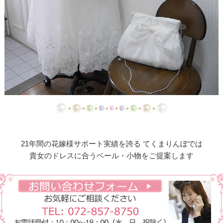
【ドレスリメイク】総レーススカートのオーバード
レス
【ドレスリメイク】オーガンジーレースの華やかベ
ビードレス
【ドレスリメイク】ふくさとベビーヘッドリボン
【ドレスリメイク】レース使いのベビードレス＆ス
タイ
【ドレスリメイク】総レースのお宮参りケープ
21年間の花嫁様サポート実績を誇る てくまりんぼでは
【ドレスリメイク】ベビーベスト＆オーバースカー
貴女のドレスに合うベール・小物をご提案します
ト
【ドレスリメイク】アシメトリーなレース使いのミ
ニチュアドレス