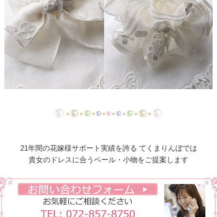
ド
【ドレスリメイク】シフォンオーガンジーのベビー
ドレス
【ドレスリメイク】フリルとレースの幸せベビード
レス
【ドレスリメイク】ラッフルフリルのベビードレス
【ドレスリメイク】ピンクフリルのベビードレス
【ドレスリメイク】豪華レースのベビードレス＆お
くるみ
21年間の花嫁様サポート実績を誇る てくまりんぼでは
貴女のドレスに合うベール・小物をご提案します
【ドレスリメイク】3世代をつなぐベビードレス
【ドレスリメイク】ベスト付きのタキシード風ベビ
ードレス