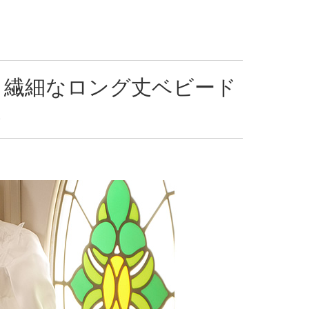
り繊細なロング丈ベビード
ス