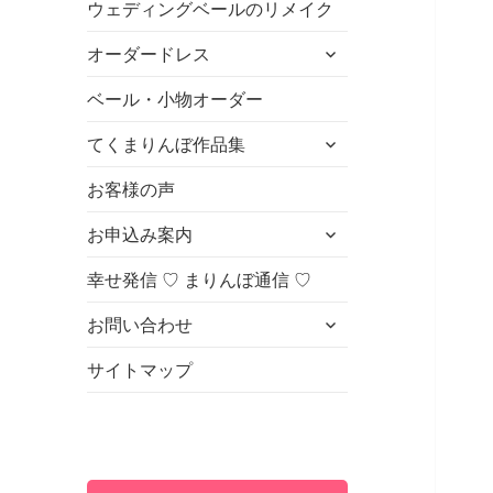
ウェディングベールのリメイク
ュ
を
ー
展
サ
オーダードレス
を
開
ブ
展
メ
ベール・小物オーダー
開
ニ
サ
てくまりんぼ作品集
ュ
ブ
ー
メ
お客様の声
を
ニ
展
サ
お申込み案内
ュ
開
ブ
ー
メ
幸せ発信 ♡ まりんぼ通信 ♡
を
ニ
展
サ
お問い合わせ
ュ
開
ブ
ー
メ
サイトマップ
を
ニ
展
ュ
開
ー
を