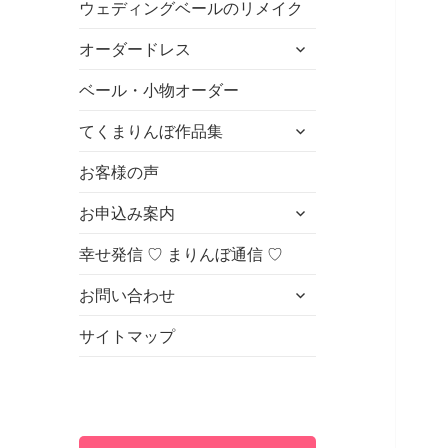
ウェディングベールのリメイク
ュ
を
ー
展
サ
オーダードレス
を
開
ブ
展
メ
ベール・小物オーダー
開
ニ
サ
てくまりんぼ作品集
ュ
ブ
ー
メ
お客様の声
を
ニ
展
サ
お申込み案内
ュ
開
ブ
ー
メ
幸せ発信 ♡ まりんぼ通信 ♡
を
ニ
展
サ
お問い合わせ
ュ
開
ブ
ー
メ
サイトマップ
を
ニ
展
ュ
開
ー
を