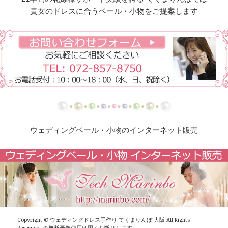
ド
貴女のドレスに合うベール・小物をご提案します
【ドレスリメイク】シフォンオーガンジーのベビー
ドレス
【ドレスリメイク】フリルとレースの幸せベビード
レス
【ドレスリメイク】ラッフルフリルのベビードレス
【ドレスリメイク】ピンクフリルのベビードレス
ウェディングベール・小物のインターネット販売
【ドレスリメイク】豪華レースのベビードレス＆お
くるみ
【ドレスリメイク】3世代をつなぐベビードレス
【ドレスリメイク】ベスト付きのタキシード風ベビ
ードレス
Copyright ©
ウェディングドレス手作り てくまりんぼ 大阪
All Rights
Reserved. ※無断画像使用は固くお断りします。