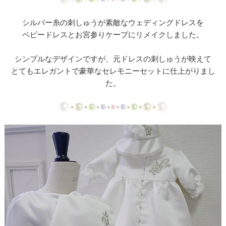
【ドレスリメイク】ミカドサテンのベビードレスⅠ
シルバー糸の刺しゅうが素敵なウェディングドレスを
【ドレスリメイク】ミカドサテンのベビードレスⅡ
ベビードレスとお宮参りケープにリメイクしました。
【ドレスリメイク】レースとチュールのふんわりベ
シンプルなデザインですが、元ドレスの刺しゅうが映えて
ビードレス
とてもエレガントで豪華なセレモニーセットに仕上がりまし
た。
【ドレスリメイク】カラードレスリメイクのベビー
ドレス
【ドレスリメイク】体重ベアドレスとバッグ
【ドレスリメイク】お花のアクセサリーボックス
【ドレス・タキシードリメイク】フレーム型ミニチ
ュアと日傘
【ドレスリメイク】スカートとショールとコサージ
ュ