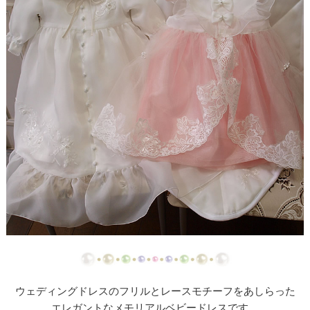
【ドレスリメイク】ストライプスカートのベビード
レス
【ドレスリメイク】フラワーモチーフのポーチ＆ク
ッションカバー
【ドレスリメイク】ふわふわオーバースカートのツ
ーウェイベビードレス
【ドレスリメイク】ベビードレス＆お宮参りケープ
【ドレスリメイク】ママとお揃いリボンのベビード
レス
【ドレス＆ベールリメイク】ラブリーリボンのベビ
ードレス
【ドレスリメイク】ふんわりチュールのベビードレ
ス
ウェディングドレスのフリルとレースモチーフをあしらった
エレガントなメモリアルベビードレスです。