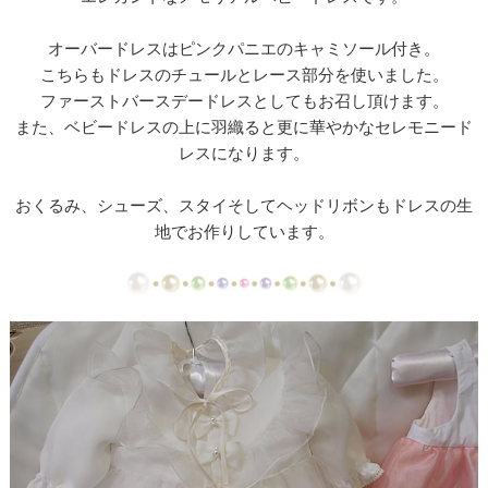
【ドレスリメイク】ミカドサテンのベビードレスⅠ
オーバードレスはピンクパニエのキャミソール付き。
【ドレスリメイク】ミカドサテンのベビードレスⅡ
こちらもドレスのチュールとレース部分を使いました。
ファーストバースデードレスとしてもお召し頂けます。
【ドレスリメイク】レースとチュールのふんわりベ
また、ベビードレスの上に羽織ると更に華やかなセレモニード
ビードレス
レスになります。
【ドレスリメイク】カラードレスリメイクのベビー
おくるみ、シューズ、スタイそしてヘッドリボンもドレスの生
ドレス
地でお作りしています。
【ドレスリメイク】体重ベアドレスとバッグ
【ドレスリメイク】お花のアクセサリーボックス
【ドレス・タキシードリメイク】フレーム型ミニチ
ュアと日傘
【ドレスリメイク】スカートとショールとコサージ
ュ