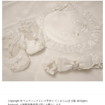
【ドレスリメイク】総レーススカートのオーバード
レス
【ドレスリメイク】オーガンジーレースの華やかベ
ビードレス
【ドレスリメイク】ふくさとベビーヘッドリボン
【ドレスリメイク】レース使いのベビードレス＆ス
タイ
【ドレスリメイク】総レースのお宮参りケープ
【ドレスリメイク】ベビーベスト＆オーバースカー
ト
【ドレスリメイク】アシメトリーなレース使いのミ
ニチュアドレス
Copyright ©
ウェディングドレス手作り てくまりんぼ 大阪
All Rights
Reserved. ※無断画像使用は固くお断りします。