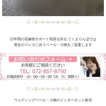
【ドレスリメイク】豪華トレーンのビジューミニチ
ュアドレス
【ドレスリメイク】モカベージュのリボンがキュー
ト♪オーバードレス＆ベビードレス
【ドレスリメイク】お呼ばれトートバッグ＆ハンカ
チ
21年間の花嫁様サポート実績を誇る てくまりんぼでは
貴女のドレスに合うベール・小物をご提案します
【ドレスリメイク】ドレス＆ベールリメイクのベビ
ードレス
【ドレスリメイク】クッションカバー＆ポーチ
【ドレスリメイク】ミトン＆スタイ
【ドレスリメイク】シンプルキュートなベビードレ
ス
ウェディングベール・小物のインターネット販売
【ドレスリメイク】エレガントなフォーマルバッグ