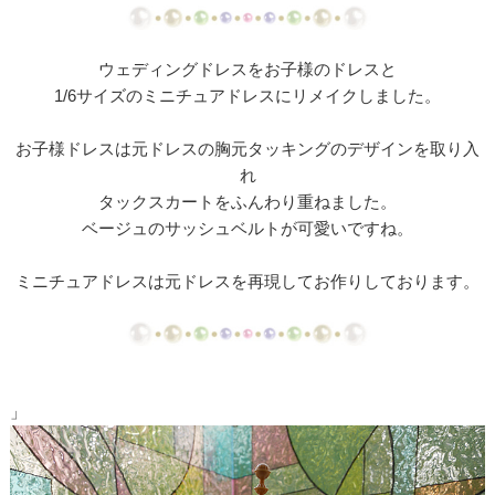
【ドレスリメイク】ミカドサテンのベビードレスⅠ
【ドレスリメイク】ミカドサテンのベビードレスⅡ
ウェディングドレスをお子様のドレスと
1/6サイズのミニチュアドレスにリメイクしました。
【ドレスリメイク】レースとチュールのふんわりベ
ビードレス
お子様ドレスは元ドレスの胸元タッキングのデザインを取り入
れ
【ドレスリメイク】カラードレスリメイクのベビー
タックスカートをふんわり重ねました。
ドレス
ベージュのサッシュベルトが可愛いですね。
【ドレスリメイク】体重ベアドレスとバッグ
ミニチュアドレスは元ドレスを再現してお作りしております。
【ドレスリメイク】お花のアクセサリーボックス
【ドレス・タキシードリメイク】フレーム型ミニチ
ュアと日傘
」
【ドレスリメイク】スカートとショールとコサージ
ュ